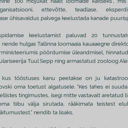
mine “100 mõjukat häält loomade kaitseks”, mis 
ganisatsiooni, ettevõtte, teadlase, ekspe
ase ühisavaldus palvega keelustada kanade puuris
spidamise keelustamist paluvad 20 tunnusta
 nende hulgas Tallinna loomaaia kauaaegne direkto
rministeeriumis pöördumise üleandmisel, hinnat
lariseerija Tuul Sepp ning armastatud zooloog Alek
kus tööstuses kanu peetakse on ju katastroofil
vski oma toetust algatusele. “Kes tahes ei suuda 
llistes tingimustes, isegi mitte vastavalt aretatud li
ma tiibu välja sirutada, rääkimata teistest eluli
äitumustest,” nendib ta lisaks.