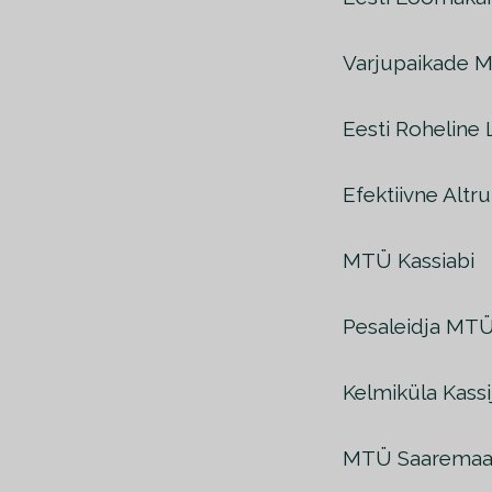
Varjupaikade 
Eesti Roheline 
Efektiivne Altr
MTÜ Kassiabi
Pesaleidja MT
Kelmiküla Kass
MTÜ Saaremaa