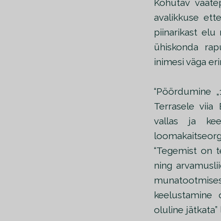
Kohutav vaate
avalikkuse ette
piinarikast el
ühiskonda ra
inimesi väga eri
“Pöördumine „
Terrasele viia
vallas ja ke
loomakaitseor
“Tegemist on t
ning arvamusli
munatootmises 
keelustamine 
oluline jätkata”