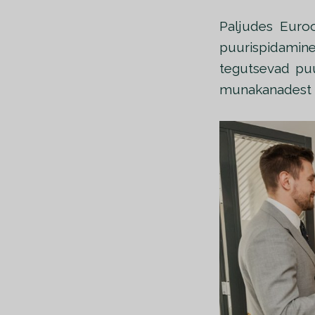
Paljudes Euroo
puurispidamine
tegutsevad puu
munakanadest p