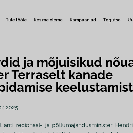
Tule tööle
Kes me oleme
Kampaaniad
Tegutse
Uu
did ja mõjuisikud nõu
er Terraselt kanade
pidamise keelustamist
04.2025
anti regionaal- ja põllumajandusminister Hendri