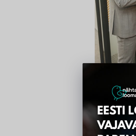
Avaliku pöördumise
Avaliku pöördum
Vastutustundli