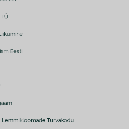
MTÜ
Liikumine
uism Eesti
Ü
ijaam
 Lemmikloomade Turvakodu