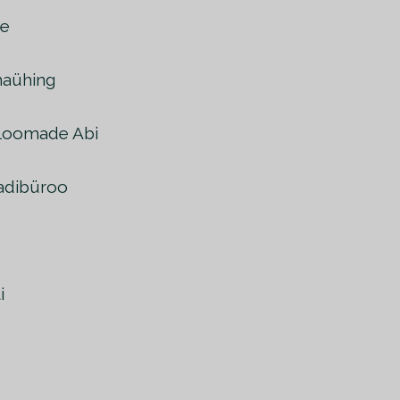
se
maühing
Loomade Abi
adibüroo
d
i