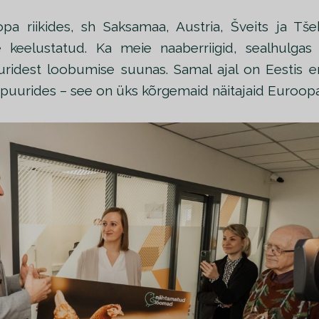
pa riikides, sh Saksamaa, Austria, Šveits ja Tš
 keelustatud. Ka meie naaberriigid, sealhulgas
ridest loobumise suunas. Samal ajal on Eestis e
uurides – see on üks kõrgemaid näitajaid Euroopa