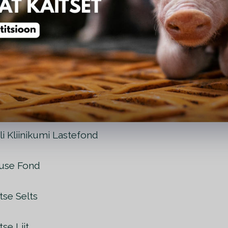
ja Restoranide Liit
ade Ühendus
tevõtete Võrgustik
ingitud Elu
li Kliinikumi Lastefond
use Fond
tse Selts
se Liit