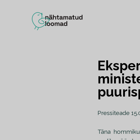
Eksper
minist
puuris
Pressiteade 15.
Täna hommikul 