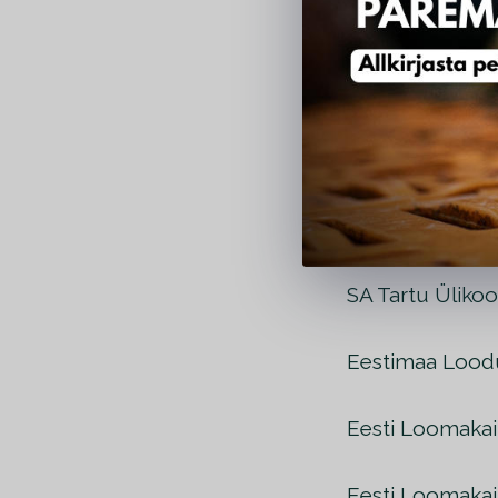
Eesti Hotellide 
Eesti Peakokk
Sotsiaalsete Et
Vähiravifond K
SA Tartu Ülikoo
Eestimaa Lood
Eesti Loomakai
Eesti Loomakait