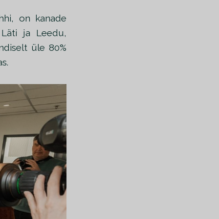
ehhi, on kanade
 Läti ja Leedu,
ndiselt üle 80%
s.