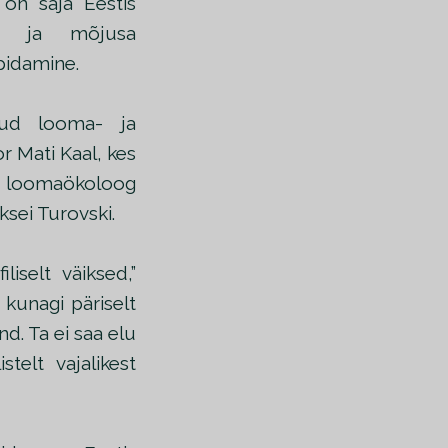
on saja Eestis
rdi ja mõjusa
pidamine.
tud looma- ja
r Mati Kaal, kes
ud loomaökoloog
sei Turovski.
iselt väiksed,”
kunagi päriselt
nd. Ta ei saa elu
stelt vajalikest