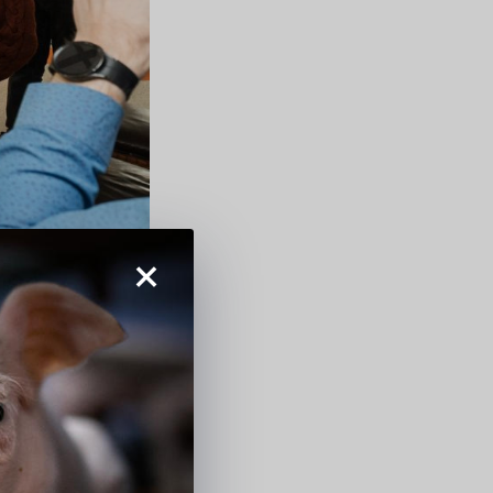
×
rrasele
tajad on: