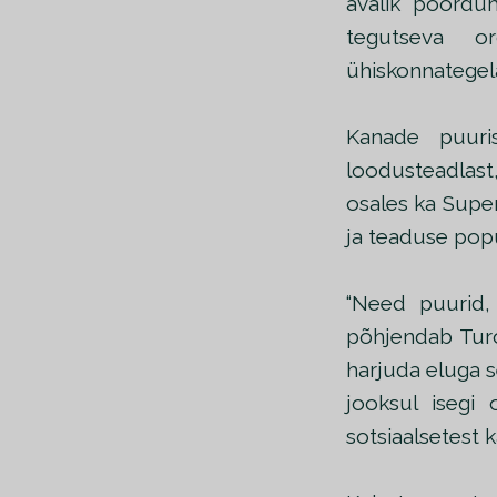
avalik pöördu
tegutseva or
ühiskonnategel
Kanade puuri
loodusteadlast,
osales ka Supe
ja teaduse popu
“Need puurid, 
põhjendab Turo
harjuda eluga se
jooksul isegi o
sotsiaalsetest k