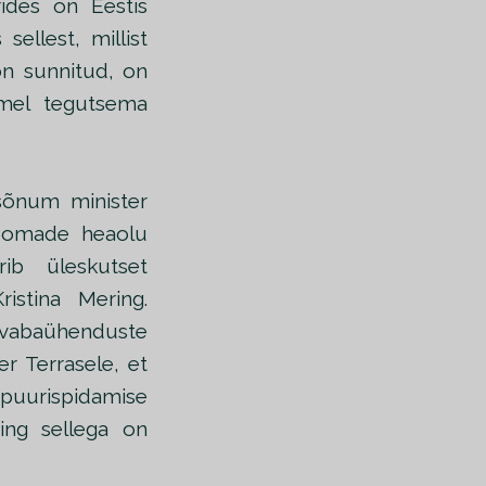
ides on Eestis
sellest, millist
on sunnitud, on
mel tegutsema
sõnum minister
 loomade heaolu
ib üleskutset
istina Mering.
e vabaühenduste
r Terrasele, et
 puurispidamise
ing sellega on