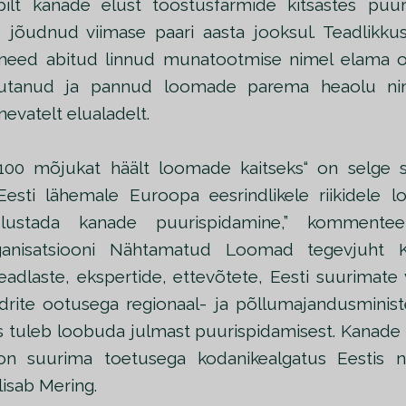
pilt kanade elust tööstusfarmide kitsastes puur
 jõudnud viimase paari aasta jooksul. Teadlikkus 
u need abitud linnud munatootmise nimel elama 
putanud ja pannud loomade parema heaolu ni
nevatelt elualadelt.
100 mõjukat häält loomade kaitseks“ on selge 
 Eesti lähemale Euroopa eesrindlikele riikidele
elustada kanade puurispidamine,” kommenteer
ganisatsiooni Nähtamatud Loomad tegevjuht Kr
eadlaste, ekspertide, ettevõtete, Eesti suurimat
idrite ootusega regionaal- ja põllumajandusministe
tuleb loobuda julmast puurispidamisest. Kanade
on suurima toetusega kodanikealgatus Eestis n
 lisab Mering.