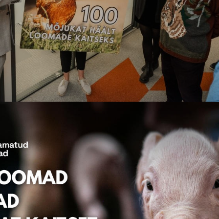
 “100 mõjukat häält loomade kaitseks” üleandmine minister Te
ise “100 mõjukat häält loomade kaitseks” allkirjas
ku Ettevõtluse Foorum